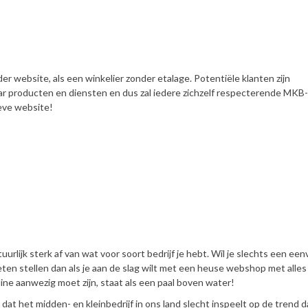
er website, als een winkelier zonder etalage. Potentiële klanten zijn
ar producten en diensten en dus zal iedere zichzelf respecterende MKB-
eve website!
urlijk sterk af van wat voor soort bedrijf je hebt. Wil je slechts een ee
eten stellen dan als je aan de slag wilt met een heuse webshop met alles
ine aanwezig moet zijn, staat als een paal boven water!
t het midden- en kleinbedrijf in ons land slecht inspeelt op de trend d