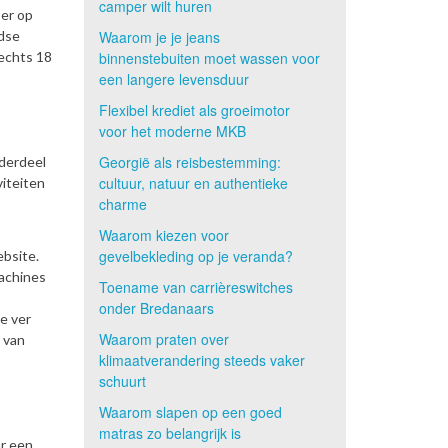
camper wilt huren
 er op
ndse
Waarom je je jeans
lechts 18
binnenstebuiten moet wassen voor
een langere levensduur
Flexibel krediet als groeimotor
voor het moderne MKB
Georgië als reisbestemming:
nderdeel
cultuur, natuur en authentieke
viteiten
charme
Waarom kiezen voor
gevelbekleding op je veranda?
ebsite.
machines
Toename van carrièreswitches
onder Bredanaars
e ver
Waarom praten over
 van
klimaatverandering steeds vaker
schuurt
Waarom slapen op een goed
matras zo belangrijk is
r een