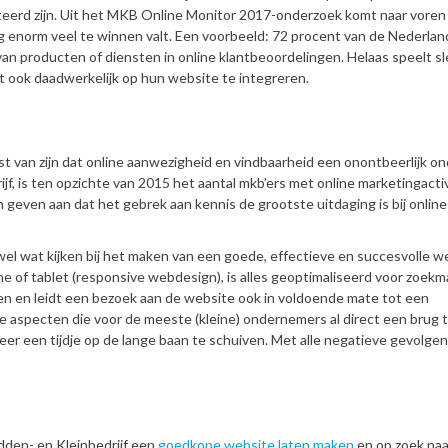
eerd zijn. Uit het MKB Online Monitor 2017-onderzoek komt naar voren
g enorm veel te winnen valt. Een voorbeeld: 72 procent van de Nederla
van producten of diensten in online klantbeoordelingen. Helaas speelt s
it ook daadwerkelijk op hun website te integreren.
van zijn dat online aanwezigheid en vindbaarheid een onontbeerlijk o
jf, is ten opzichte van 2015 het aantal mkb’ers met online marketingacti
 geven aan dat het gebrek aan kennis de grootste uitdaging is bij online
el wat kijken bij het maken van een goede, effectieve en succesvolle w
ne of tablet (responsive webdesign), is alles geoptimaliseerd voor zoek
ten en leidt een bezoek aan de website ook in voldoende mate tot een
e aspecten die voor de meeste (kleine) ondernemers al direct een brug t
r een tijdje op de lange baan te schuiven. Met alle negatieve gevolgen
idden- en Kleinbedrijf een
goedkope website laten maken
en op zoek naa