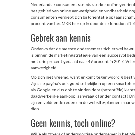
Nederlandse consument steeds sterker online georiënt
het gebied van online aanwezigheid en vindbaarheid no
consumenten verdiept zich bij (oriëntatie op) aanschaf 
procent van het MKB hier op in door deze functionalite
Gebrek aan kennis
Ondanks dat de meeste ondernemers zich er wel bewust 
is binnen de marketingstrategie van een succesvol bedri
met drie procent gedaald naar 49 procent in 2017. Velen
aanwezigheid.
Op zich niet vreemd, want er komt tegenwoordig best w
Zijn alle pagina’s ook goed te bekijken op een smartpho
als Google en dus ook te vinden door (potentiële) klan
daadwerkelijke aankoop, aanvraag of ander contact? Dri
zijn en voldoende reden om de website-plannen maar wee
dien.
Geen kennis, toch online?
Wil je als zzp’ers of andersoortige ondernemer in het M