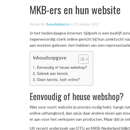
MKB-ers en hun website
Posted By
Tumultdebat.nl
on 27 oktober 2017
In het hedendaagse internet-tijdperk is een bedrijf zond
tegenwoordig sterk online gericht bij hun zoektocht na
aan moeten geloven: het hebben van een representati
Inhoudsopgave
Eenvoudig of heuse webshop?
Gebrek aan kennis
Geen kennis, toch online?
Eenvoudig of heuse webshop?
Wat voor soort website je precies nodig hebt, hangt natu
online uithangbord, dan zal je daar andere eisen aan mo
er aan voor het verkopen van producten. Maar dát je onl
Uit recent onderzoek van DTG en MKB-Nederland blijkt da