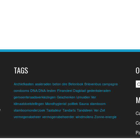
TAGS
O
O
Archiefkasten
assieraden
beton cire
Betonlook
Brievenbus
campagne
condooms
DNA.DNA-testen
Financieel Dagblad
gedenksieraden
M
gemeenteraadsverkiezingen
Geschenken
IJmuiden Ver
klimaatdoelstellingen
Mondhygienist
politiek
Sauna
stamboom
e
stamboomonderzoek
Taatsdeur
Tandarts
Tandsteen
Ver-Zet
C
vermogensbeheer
vermogensbeheerder
windmolens
Zonne-energie
Co
Pa