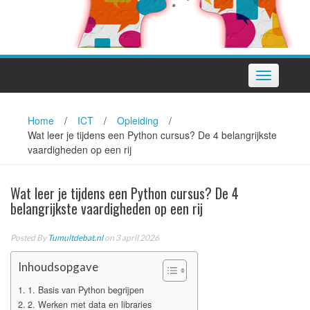
Toggle
navigation
Home
/
ICT
/
Opleiding
/
Wat leer je tijdens een Python cursus? De 4 belangrijkste
vaardigheden op een rij
Wat leer je tijdens een Python cursus? De 4
belangrijkste vaardigheden op een rij
Posted By
Tumultdebat.nl
on 3 april 2026
Inhoudsopgave
1. Basis van Python begrijpen
2. Werken met data en libraries