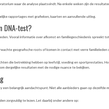
atorium waar de analyse plaatsvindt. Na enkele weken zijn de resultate
lijke rapportages met grafieken, kaarten en aanvullende uitleg.
n DNA-test?
reden. Vooral informatie over afkomst en familiegeschiedenis spreekt to
achte geografische roots of komen in contact met verre familieleden 
chten die betrekking hebben op leefstijl, voeding en sportprestaties. H
jk om dergelijke resultaten met de nodige nuance te bekijken.
ng
cy een belangrijk aandachtspunt. Niet alle aanbieders gaan op dezelfde 
en zorgvuldig te lezen. Let daarbij onder andere op: