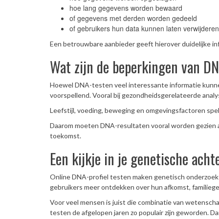
hoe lang gegevens worden bewaard
of gegevens met derden worden gedeeld
of gebruikers hun data kunnen laten verwijderen
Een betrouwbare aanbieder geeft hierover duidelijke in
Wat zijn de beperkingen van D
Hoewel DNA-testen veel interessante informatie kunnen 
voorspellend. Vooral bij gezondheidsgerelateerde analys
Leefstijl, voeding, beweging en omgevingsfactoren spele
Daarom moeten DNA-resultaten vooral worden gezien als 
toekomst.
Een kijkje in je genetische ach
Online DNA-profiel testen maken genetisch onderzoek t
gebruikers meer ontdekken over hun afkomst, familieg
Voor veel mensen is juist die combinatie van wetensc
testen de afgelopen jaren zo populair zijn geworden. D