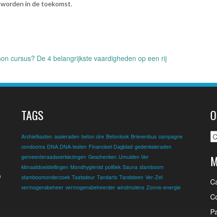
r worden in de toekomst.
hon cursus? De 4 belangrijkste vaardigheden op een rij
TAGS
O
O
Archiefkasten
assieraden
beton cire
Betonlook
Brievenbus
campagne
condooms
DNA.DNA-testen
Financieel Dagblad
gedenksieraden
M
gemeenteraadsverkiezingen
Geschenken
IJmuiden Ver
klimaatdoelstellingen
Mondhygienist
politiek
Sauna
stamboom
e
stamboomonderzoek
Taatsdeur
Tandarts
Tandsteen
Ver-Zet
C
vermogensbeheer
vermogensbeheerder
windmolens
Zonne-energie
Co
Pa