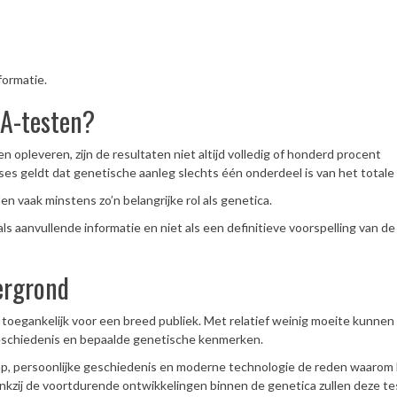
formatie.
NA-testen?
opleveren, zijn de resultaten niet altijd volledig of honderd procent
es geldt dat genetische aanleg slechts één onderdeel is van het totale 
n vaak minstens zo’n belangrijke rol als genetica.
aanvullende informatie en niet als een definitieve voorspelling van de
tergrond
oegankelijk voor een breed publiek. Met relatief weinig moeite kunnen
eschiedenis en bepaalde genetische kenmerken.
hap, persoonlijke geschiedenis en moderne technologie de reden waaro
ankzij de voortdurende ontwikkelingen binnen de genetica zullen deze t