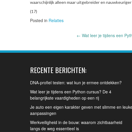
waarschijnlijk alleen maar uitgebreider en nauwkeurige
(17)
Posted in
Relaties
Post
←
Wat leer je tijdens een Pyt
navigation
RECENTE BERICHTEN:
DNA-profiel testen: wat kun je ermee ontdekken?
Wat leer je tijdens een Python cursus? De 4
belangrijkste vaardigheden op een rij
Je auto een eigen karakter geven met slimme en leuk
aanpassingen
Werkveiligheid in de bouw: waarom zichtbaarheid
langs de weg essentieel is