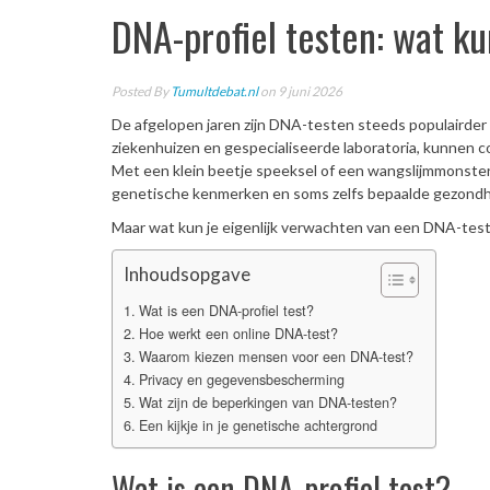
DNA-profiel testen: wat k
Posted By
Tumultdebat.nl
on 9 juni 2026
De afgelopen jaren zijn DNA-testen steeds populairde
ziekenhuizen en gespecialiseerde laboratoria, kunne
Met een klein beetje speeksel of een wangslijmmonster 
genetische kenmerken en soms zelfs bepaalde gezondh
Maar wat kun je eigenlijk verwachten van een DNA-test
Inhoudsopgave
Wat is een DNA-profiel test?
Hoe werkt een online DNA-test?
Waarom kiezen mensen voor een DNA-test?
Privacy en gegevensbescherming
Wat zijn de beperkingen van DNA-testen?
Een kijkje in je genetische achtergrond
Wat is een DNA-profiel test?