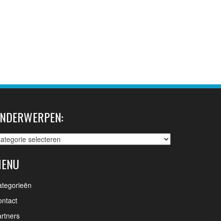
NDERWERPEN:
nderwerpen:
ENU
ategorieën
ntact
rtners