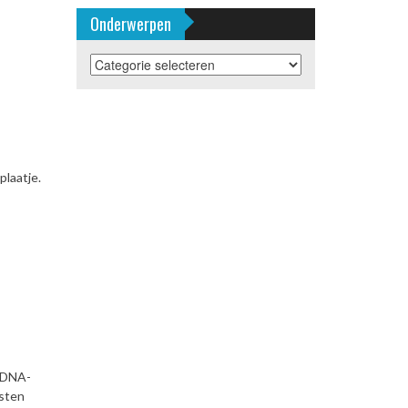
Onderwerpen
Onderwerpen
plaatje.
m DNA-
esten