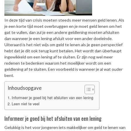
In deze tijd van crisis moeten steeds meer mensen geld lenen. Als
je een korte tijd moet overbruggen en je moet geld lenen om het
gat te vullen, dan zul je een andere geldlening moeten afsluiten
dan wanneer je een lening afsluit voor een ander doeleinde.
Uiteraard is het niet wijs om geld te lenen als je geen perspectief
hebt dat je dit ook terug kunt betalen. Het wordt dan überhaupt
ingewikkeld om een lening af te sluiten. Er zijn nog wel meer
redenen te bedenken waarom het moeilijker wordt om een
geldlening af te sluiten. Een voorbeeld is wanneer je al wat ouder
bent.
Inhoudsopgave
Informeer je goed bij het afsluiten van een lening
Leen niet te veel
Informeer je goed bij het afsluiten van een lening
Gelukkig is het voor jongeren iets makkelijker om geld te lenen van