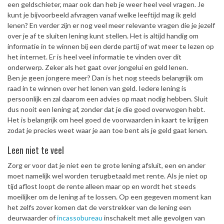
een geldschieter, maar ook dan heb je weer heel veel vragen. Je
kunt je bijvoorbeeld afvragen vanaf welke leeftijd mag ik geld
lenen? En verder zijn er nog veel meer relevante vragen die je jezelf
over je af te sluiten lening kunt stellen. Het is altijd handig om
informatie in te winnen bij een derde partij of wat meer te lezen op
het internet. Er is heel veel informatie te vinden over dit
onderwerp. Zeker als het gaat over jongelui en geld lenen.
Ben je geen jongere meer? Dan is het nog steeds belangrijk om
raad in te winnen over het lenen van geld. Iedere lening is
persoonlijk en zal daarom een advies op maat nodig hebben. Sluit
dus nooit een lening af, zonder dat je die goed overwogen hebt.
Het is belangrijk om heel goed de voorwaarden in kaart te krijgen
zodat je precies weet waar je aan toe bent als je geld gaat lenen.
Leen niet te veel
Zorg er voor dat je niet een te grote lening afsluit, een en ander
moet namelijk wel worden terugbetaald met rente. Als je niet op
tijd aflost loopt de rente alleen maar op en wordt het steeds
moeilijker om de lening af te lossen. Op een gegeven moment kan
het zelfs zover komen dat de verstrekker van de lening een
deurwaarder of
incassobureau
inschakelt met alle gevolgen van