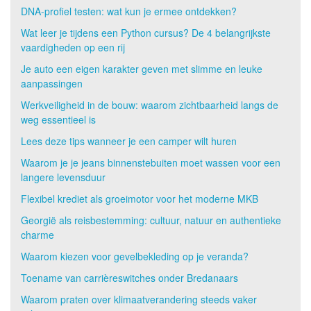
DNA-profiel testen: wat kun je ermee ontdekken?
Wat leer je tijdens een Python cursus? De 4 belangrijkste
vaardigheden op een rij
Je auto een eigen karakter geven met slimme en leuke
aanpassingen
Werkveiligheid in de bouw: waarom zichtbaarheid langs de
weg essentieel is
Lees deze tips wanneer je een camper wilt huren
Waarom je je jeans binnenstebuiten moet wassen voor een
langere levensduur
Flexibel krediet als groeimotor voor het moderne MKB
Georgië als reisbestemming: cultuur, natuur en authentieke
charme
Waarom kiezen voor gevelbekleding op je veranda?
Toename van carrièreswitches onder Bredanaars
Waarom praten over klimaatverandering steeds vaker