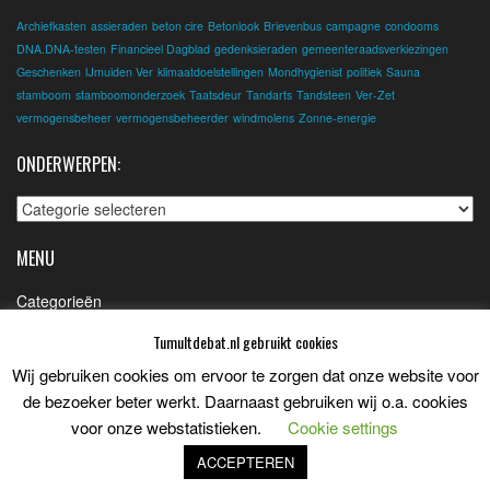
Archiefkasten
assieraden
beton cire
Betonlook
Brievenbus
campagne
condooms
DNA.DNA-testen
Financieel Dagblad
gedenksieraden
gemeenteraadsverkiezingen
Geschenken
IJmuiden Ver
klimaatdoelstellingen
Mondhygienist
politiek
Sauna
stamboom
stamboomonderzoek
Taatsdeur
Tandarts
Tandsteen
Ver-Zet
vermogensbeheer
vermogensbeheerder
windmolens
Zonne-energie
ONDERWERPEN:
Onderwerpen:
MENU
Categorieën
Contact
Tumultdebat.nl gebruikt cookies
Partners
Wij gebruiken cookies om ervoor te zorgen dat onze website voor
de bezoeker beter werkt. Daarnaast gebruiken wij o.a. cookies
Privacybeleid
voor onze webstatistieken.
Cookie settings
ACCEPTEREN
© Discussie? Tumultdebat!