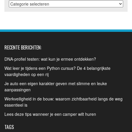
Onderwerpen
RECENTE BERICHTEN:
DNA-profiel testen: wat kun je ermee ontdekken?
Wat leer je tijdens een Python cursus? De 4 belangrijkste
vaardigheden op een rij
Je auto een eigen karakter geven met slimme en leuke
aanpassingen
Werkveiligheid in de bouw: waarom zichtbaarheid langs de weg
essentieel is
Lees deze tips wanneer je een camper wilt huren
TAGS