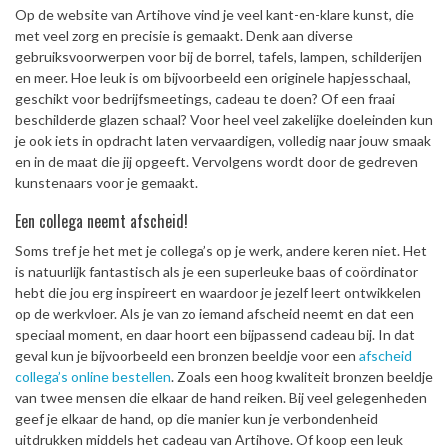
Op de website van Artihove vind je veel kant-en-klare kunst, die
met veel zorg en precisie is gemaakt. Denk aan diverse
gebruiksvoorwerpen voor bij de borrel, tafels, lampen, schilderijen
en meer. Hoe leuk is om bijvoorbeeld een originele hapjesschaal,
geschikt voor bedrijfsmeetings, cadeau te doen? Of een fraai
beschilderde glazen schaal? Voor heel veel zakelijke doeleinden kun
je ook iets in opdracht laten vervaardigen, volledig naar jouw smaak
en in de maat die jij opgeeft. Vervolgens wordt door de gedreven
kunstenaars voor je gemaakt.
Een collega neemt afscheid!
Soms tref je het met je collega’s op je werk, andere keren niet. Het
is natuurlijk fantastisch als je een superleuke baas of coördinator
hebt die jou erg inspireert en waardoor je jezelf leert ontwikkelen
op de werkvloer. Als je van zo iemand afscheid neemt en dat een
speciaal moment, en daar hoort een bijpassend cadeau bij. In dat
geval kun je bijvoorbeeld een bronzen beeldje voor een
afscheid
collega’s online bestellen
. Zoals een hoog kwaliteit bronzen beeldje
van twee mensen die elkaar de hand reiken. Bij veel gelegenheden
geef je elkaar de hand, op die manier kun je verbondenheid
uitdrukken middels het cadeau van Artihove. Of koop een leuk