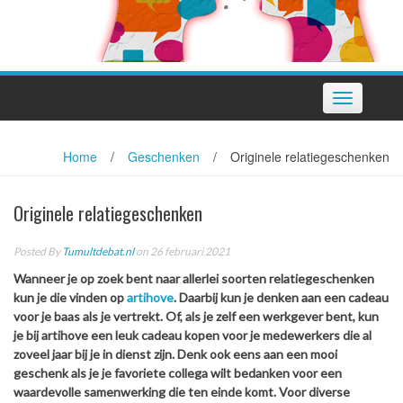
Toggle
navigation
Home
/
Geschenken
/
Originele relatiegeschenken
Originele relatiegeschenken
Posted By
Tumultdebat.nl
on 26 februari 2021
Wanneer je op zoek bent naar allerlei soorten relatiegeschenken
kun je die vinden op
artihove
. Daarbij kun je denken aan een cadeau
voor je baas als je vertrekt. Of, als je zelf een werkgever bent, kun
je bij artihove een leuk cadeau kopen voor je medewerkers die al
zoveel jaar bij je in dienst zijn. Denk ook eens aan een mooi
geschenk als je je favoriete collega wilt bedanken voor een
waardevolle samenwerking die ten einde komt. Voor diverse