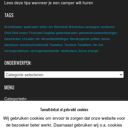
Lees deze tips wanneer je een camper wilt huren
TAGS
Archiefkasten
assieraden
beton cire
Betonlook
Brievenbus
campagne
condooms
DNA.DNA-testen
Financieel Dagblad
gedenksieraden
gemeenteraadsverkiezingen
Geschenken
IJmuiden Ver
klimaatdoelstellingen
Mondhygienist
politiek
Sauna
stamboom
stamboomonderzoek
Taatsdeur
Tandarts
Tandsteen
Ver-Zet
vermogensbeheer
vermogensbeheerder
windmolens
Zonne-energie
ONDERWERPEN:
Onderwerpen:
MENU
Categorieën
Contact
Tumultdebat.nl gebruikt cookies
Partners
Wij gebruiken cookies om ervoor te zorgen dat onze website voor
de bezoeker beter werkt. Daarnaast gebruiken wij o.a. cookies
Privacybeleid