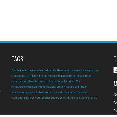
TAGS
O
O
Archiefkasten
assieraden
beton cire
Betonlook
Brievenbus
campagne
condooms
DNA.DNA-testen
Financieel Dagblad
gedenksieraden
M
gemeenteraadsverkiezingen
Geschenken
IJmuiden Ver
klimaatdoelstellingen
Mondhygienist
politiek
Sauna
stamboom
e
stamboomonderzoek
Taatsdeur
Tandarts
Tandsteen
Ver-Zet
C
vermogensbeheer
vermogensbeheerder
windmolens
Zonne-energie
Co
Pa