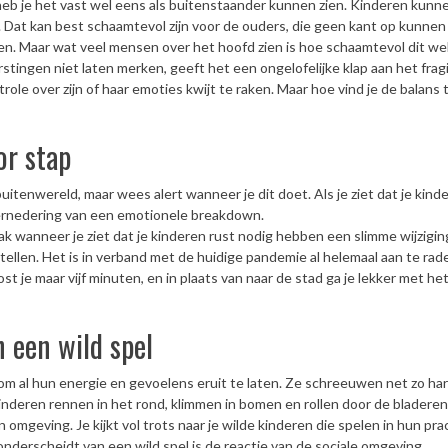
eb je het vast wel eens als buitenstaander kunnen zien. Kinderen kun
. Dat kan best schaamtevol zijn voor de ouders, die geen kant op kunnen
gen. Maar wat veel mensen over het hoofd zien is hoe schaamtevol dit wel 
rstingen niet laten merken, geeft het een ongelofelijke klap aan het frag
ole over zijn of haar emoties kwijt te raken. Maar hoe vind je de balans
or stap
 buitenwereld, maar wees alert wanneer je dit doet. Als je ziet dat je kin
 vernedering van een emotionele breakdown.
k wanneer je ziet dat je kinderen rust nodig hebben een slimme wijziging
tellen. Het is in verband met de huidige pandemie al helemaal aan te ra
t je maar vijf minuten, en in plaats van naar de stad ga je lekker met he
n een wild spel
om al hun energie en gevoelens eruit te laten. Ze schreeuwen net zo har
kinderen rennen in het rond, klimmen in bomen en rollen door de bladeren 
 omgeving. Je kijkt vol trots naar je wilde kinderen die spelen in hun pra
nderscheidt van een wild spel is de reactie van de sociale omgeving.