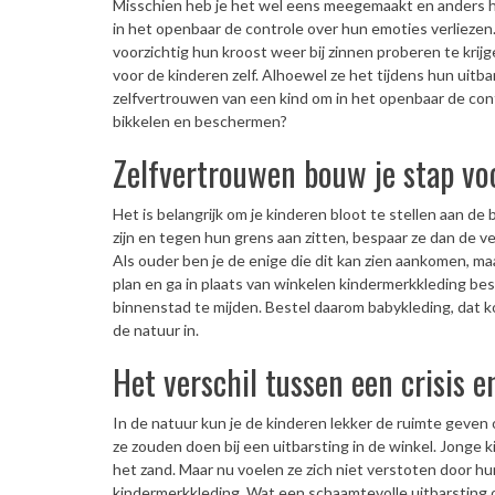
Misschien heb je het wel eens meegemaakt en anders h
in het openbaar de controle over hun emoties verliezen
voorzichtig hun kroost weer bij zinnen proberen te krij
voor de kinderen zelf. Alhoewel ze het tijdens hun uitba
zelfvertrouwen van een kind om in het openbaar de contr
bikkelen en beschermen?
Zelfvertrouwen bouw je stap vo
Het is belangrijk om je kinderen bloot te stellen aan de
zijn en tegen hun grens aan zitten, bespaar ze dan de
Als ouder ben je de enige die dit kan zien aankomen, maa
plan en ga in plaats van winkelen kindermerkkleding bes
binnenstad te mijden. Bestel daarom babykleding, dat kos
de natuur in.
Het verschil tussen een crisis e
In de natuur kun je de kinderen lekker de ruimte geven 
ze zouden doen bij een uitbarsting in de winkel. Jonge 
het zand. Maar nu voelen ze zich niet verstoten door hun
kindermerkkleding. Wat een schaamtevolle uitbarsting o