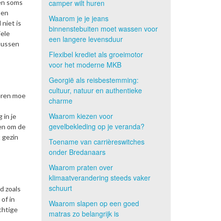
nen soms
camper wilt huren
 en
Waarom je je jeans
niet is
binnenstebuiten moet wassen voor
iele
een langere levensduur
 tussen
Flexibel krediet als groeimotor
voor het moderne MKB
Georgië als reisbestemming:
cultuur, natuur en authentieke
deren moe
charme
Waarom kiezen voor
 in je
gevelbekleding op je veranda?
den om de
t gezin
Toename van carrièreswitches
onder Bredanaars
Waarom praten over
klimaatverandering steeds vaker
schuurt
d zoals
of in
Waarom slapen op een goed
chtige
matras zo belangrijk is