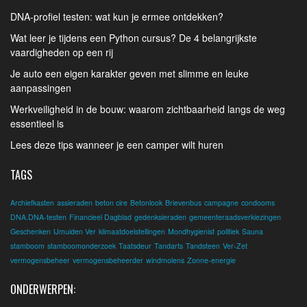
DNA-profiel testen: wat kun je ermee ontdekken?
Wat leer je tijdens een Python cursus? De 4 belangrijkste
vaardigheden op een rij
Je auto een eigen karakter geven met slimme en leuke
aanpassingen
Werkveiligheid in de bouw: waarom zichtbaarheid langs de weg
essentieel is
Lees deze tips wanneer je een camper wilt huren
TAGS
Archiefkasten
assieraden
beton cire
Betonlook
Brievenbus
campagne
condooms
DNA.DNA-testen
Financieel Dagblad
gedenksieraden
gemeenteraadsverkiezingen
Geschenken
IJmuiden Ver
klimaatdoelstellingen
Mondhygienist
politiek
Sauna
stamboom
stamboomonderzoek
Taatsdeur
Tandarts
Tandsteen
Ver-Zet
vermogensbeheer
vermogensbeheerder
windmolens
Zonne-energie
ONDERWERPEN: