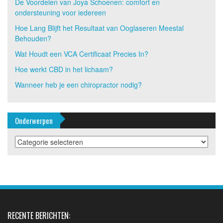
De Voordelen van Joya Schoenen: comfort en
ondersteuning voor iedereen
Hoe Lang Blijft het Resultaat van Ooglaseren Meestal
Behouden?
Wat Houdt een VCA Certificaat Precies In?
Hoe werkt CBD in het lichaam?
Wanneer heb je een chiropractor nodig?
Onderwerpen
Onderwerpen
RECENTE BERICHTEN: