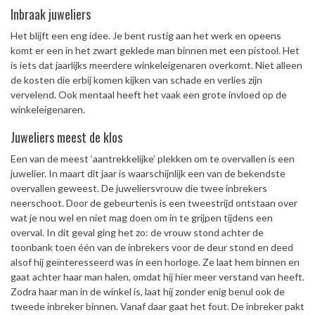
Inbraak juweliers
Het blijft een eng idee. Je bent rustig aan het werk en opeens
komt er een in het zwart geklede man binnen met een pistool. Het
is iets dat jaarlijks meerdere winkeleigenaren overkomt. Niet alleen
de kosten die erbij komen kijken van schade en verlies zijn
vervelend. Ook mentaal heeft het vaak een grote invloed op de
winkeleigenaren.
Juweliers meest de klos
Een van de meest ‘aantrekkelijke’ plekken om te overvallen is een
juwelier. In maart dit jaar is waarschijnlijk een van de bekendste
overvallen geweest. De juweliersvrouw die twee inbrekers
neerschoot. Door de gebeurtenis is een tweestrijd ontstaan over
wat je nou wel en niet mag doen om in te grijpen tijdens een
overval. In dit geval ging het zo: de vrouw stond achter de
toonbank toen één van de inbrekers voor de deur stond en deed
alsof hij geïnteresseerd was in een horloge. Ze laat hem binnen en
gaat achter haar man halen, omdat hij hier meer verstand van heeft.
Zodra haar man in de winkel is, laat hij zonder enig benul ook de
tweede inbreker binnen. Vanaf daar gaat het fout. De inbreker pakt