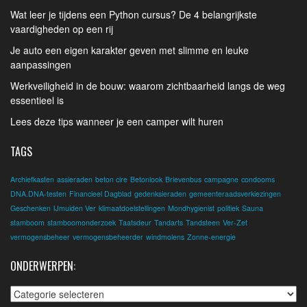
Wat leer je tijdens een Python cursus? De 4 belangrijkste
vaardigheden op een rij
Je auto een eigen karakter geven met slimme en leuke
aanpassingen
Werkveiligheid in de bouw: waarom zichtbaarheid langs de weg
essentieel is
Lees deze tips wanneer je een camper wilt huren
TAGS
Archiefkasten
assieraden
beton cire
Betonlook
Brievenbus
campagne
condooms
DNA.DNA-testen
Financieel Dagblad
gedenksieraden
gemeenteraadsverkiezingen
Geschenken
IJmuiden Ver
klimaatdoelstellingen
Mondhygienist
politiek
Sauna
stamboom
stamboomonderzoek
Taatsdeur
Tandarts
Tandsteen
Ver-Zet
vermogensbeheer
vermogensbeheerder
windmolens
Zonne-energie
ONDERWERPEN:
Onderwerpen: