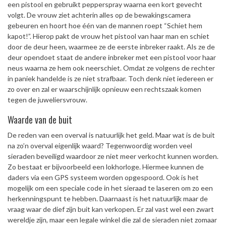
een pistool en gebruikt pepperspray waarna een kort gevecht
volgt. De vrouw ziet achterin alles op de bewakingscamera
gebeuren en hoort hoe één van de mannen roept “Schiet hem
kapot!”. Hierop pakt de vrouw het pistool van haar man en schiet
door de deur heen, waarmee ze de eerste inbreker raakt. Als ze de
deur opendoet staat de andere inbreker met een pistool voor haar
neus waarna ze hem ook neerschiet. Omdat ze volgens de rechter
in paniek handelde is ze niet strafbaar. Toch denk niet iedereen er
zo over en zal er waarschijnlijk opnieuw een rechtszaak komen
tegen de juweliersvrouw.
Waarde van de buit
De reden van een overval is natuurlijk het geld. Maar wat is de buit
na zo’n overval eigenlijk waard? Tegenwoordig worden veel
sieraden beveiligd waardoor ze niet meer verkocht kunnen worden.
Zo bestaat er bijvoorbeeld een lokhorloge. Hiermee kunnen de
daders via een GPS systeem worden opgespoord. Ook is het
mogelijk om een speciale code in het sieraad te laseren om zo een
herkenningspunt te hebben. Daarnaast is het natuurlijk maar de
vraag waar de dief zijn buit kan verkopen. Er zal vast wel een zwart
wereldje zijn, maar een legale winkel die zal de sieraden niet zomaar