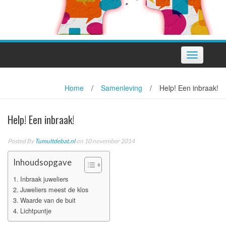
Toggle
navigation
Home
/
Samenleving
/
Help! Een inbraak!
Help! Een inbraak!
Posted By
Tumultdebat.nl
on 10 november 2014
Inhoudsopgave
Inbraak juweliers
Juweliers meest de klos
Waarde van de buit
Lichtpuntje