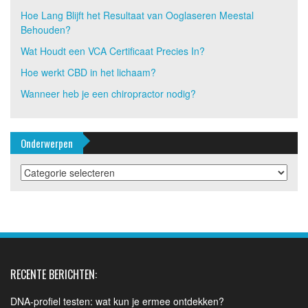
Hoe Lang Blijft het Resultaat van Ooglaseren Meestal
Behouden?
Wat Houdt een VCA Certificaat Precies In?
Hoe werkt CBD in het lichaam?
Wanneer heb je een chiropractor nodig?
Onderwerpen
Onderwerpen
RECENTE BERICHTEN:
DNA-profiel testen: wat kun je ermee ontdekken?