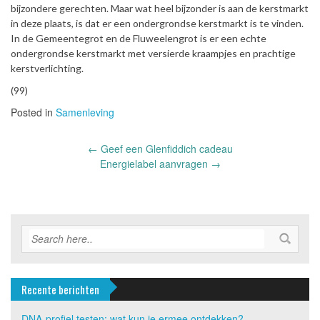
bijzondere gerechten. Maar wat heel bijzonder is aan de kerstmarkt
in deze plaats, is dat er een ondergrondse kerstmarkt is te vinden.
In de Gemeentegrot en de Fluweelengrot is er een echte
ondergrondse kerstmarkt met versierde kraampjes en prachtige
kerstverlichting.
(99)
Posted in
Samenleving
Post
←
Geef een Glenfiddich cadeau
navigation
Energielabel aanvragen
→
Recente berichten
DNA-profiel testen: wat kun je ermee ontdekken?