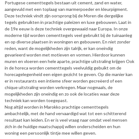
Portugese cementtegels bestaan uit cement, zand en water,
aangevuld met een toplaag van marmerpoeder en kleurpigment.
Deze techniek vindt zijn oorsprong bij de Moren die dergelijke
tegels gebruikten in prachtige paleizen en luxe gebouwen. Laat in
de 19e eeuw is deze techniek overgewaaid naar Europa. In onze
moderne tijd worden cementtegels veel gebruikt bij de tuinaanleg
en op diverse plaatsen in woningen en gebouwen. En niet zonder
reden, want de mogelijkheden zijn talrijk, er kan oneindig
gevarieerd worden met motieven en vormen. Hierdoor kunnen
muren en vloeren een hele aparte, prachtige uitstraling krijgen Ook
in de horeca worden cementtegels veelvuldig gebuikt om de
horecagelegenheid een eigen gezicht te geven. Op die manier kan
er in restaurants een intieme sfeer worden gecreëerd of een
chique uitstraling worden verkregen. Maar nogmaals, de
mogelijkheden zijn oneindig en zo ook de locaties waar deze
techniek kan worden toegepast.
Nog altijd worden in Marokko prachtige cementtegels
ambachtelijk, met de hand vervaardigd wat tot een schitterend
resultaat kan leiden. En er is veel vraag naar omdat veel mensen
zich in de huidige maatschappij willen onderscheiden en hun
woning een persoonlijk tintje mee willen geven.