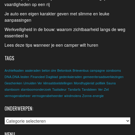
vaardigheden op een rij
Je auto een eigen karakter geven met slimme en leuke
aanpassingen
Werkveiligheid in de bouw: waarom zichtbaarheid langs de weg
essentieel is
Lees deze tips wanneer je een camper wilt huren
TAGS
Archiefkasten
assieraden
beton cire
Betonlook
Brievenbus
campagne
condooms
DNA.DNA-testen
Financieel Dagblad
gedenksieraden
gemeenteraadsverkiezingen
Geschenken
IJmuiden Ver
klimaatdoelstellingen
Mondhygienist
politiek
Sauna
stamboom
stamboomonderzoek
Taatsdeur
Tandarts
Tandsteen
Ver-Zet
vermogensbeheer
vermogensbeheerder
windmolens
Zonne-energie
ONDERWERPEN:
Onderwerpen:
MENU