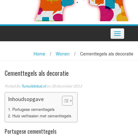
Toggle
navigation
Home
/
Wonen
/
Cementtegels als decoratie
Cementtegels als decoratie
Posted By
Tumultdebat.nl
on 30 december 2013
Inhoudsopgave
Portugese cementtegels
Huis verfraaien met cementtegels
Portugese cementtegels