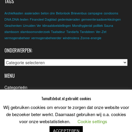
TAGS
Archiefkasten
assieraden
beton cire
Betonlook
Brievenbus
campagne
condooms
DNA.DNA-testen
Financieel Dagblad
gedenksieraden
gemeenteraadsverkiezingen
Geschenken
IJmuiden Ver
klimaatdoelstellingen
Mondhygienist
politiek
Sauna
stamboom
stamboomonderzoek
Taatsdeur
Tandarts
Tandsteen
Ver-Zet
vermogensbeheer
vermogensbeheerder
windmolens
Zonne-energie
ONDERWERPEN:
Onderwerpen:
MENU
Categorieën
Contact
Tumultdebat.nl gebruikt cookies
Partners
Wij gebruiken cookies om ervoor te zorgen dat onze website voor
de bezoeker beter werkt. Daarnaast gebruiken wij o.a. cookies
Privacybeleid
voor onze webstatistieken.
Cookie settings
ACCEPTEREN
© Discussie? Tumultdebat!