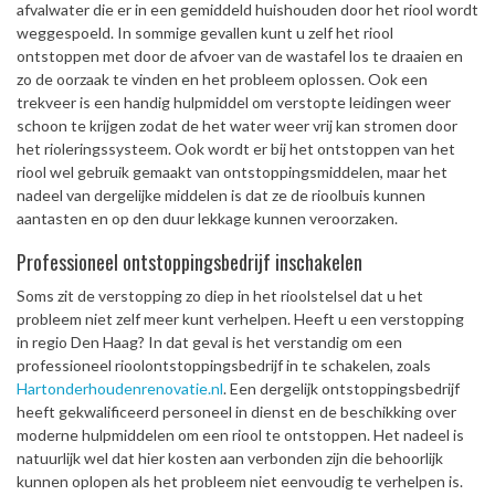
afvalwater die er in een gemiddeld huishouden door het riool wordt
weggespoeld. In sommige gevallen kunt u zelf het riool
ontstoppen met door de afvoer van de wastafel los te draaien en
zo de oorzaak te vinden en het probleem oplossen. Ook een
trekveer is een handig hulpmiddel om verstopte leidingen weer
schoon te krijgen zodat de het water weer vrij kan stromen door
het rioleringssysteem. Ook wordt er bij het ontstoppen van het
riool wel gebruik gemaakt van ontstoppingsmiddelen, maar het
nadeel van dergelijke middelen is dat ze de rioolbuis kunnen
aantasten en op den duur lekkage kunnen veroorzaken.
Professioneel ontstoppingsbedrijf inschakelen
Soms zit de verstopping zo diep in het rioolstelsel dat u het
probleem niet zelf meer kunt verhelpen. Heeft u een verstopping
in regio Den Haag? In dat geval is het verstandig om een
professioneel rioolontstoppingsbedrijf in te schakelen, zoals
Hartonderhoudenrenovatie.nl
. Een dergelijk ontstoppingsbedrijf
heeft gekwalificeerd personeel in dienst en de beschikking over
moderne hulpmiddelen om een riool te ontstoppen. Het nadeel is
natuurlijk wel dat hier kosten aan verbonden zijn die behoorlijk
kunnen oplopen als het probleem niet eenvoudig te verhelpen is.