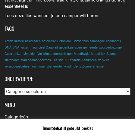
essentieel is
Lees deze tips wanneer je een camper wilt huren
TAGS
Archiefkasten
assieraden
beton cire
Betonlook
Brievenbus
campagne
condooms
DNA.DNA-testen
Financieel Dagblad
gedenksieraden
gemeenteraadsverkiezingen
Geschenken
IJmuiden Ver
klimaatdoelstellingen
Mondhygienist
politiek
Sauna
stamboom
stamboomonderzoek
Taatsdeur
Tandarts
Tandsteen
Ver-Zet
vermogensbeheer
vermogensbeheerder
windmolens
Zonne-energie
ONDERWERPEN:
Onderwerpen:
MENU
Categorieën
Contact
Tumultdebat.nl gebruikt cookies