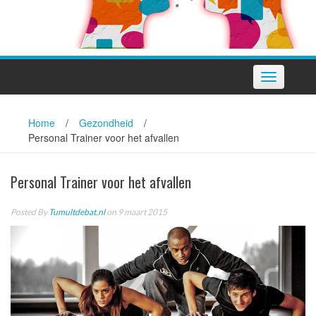
Toggle
navigation
Home
/
Gezondheid
/
Personal Trainer voor het afvallen
Personal Trainer voor het afvallen
Posted By
Tumultdebat.nl
on 9 maart 2015