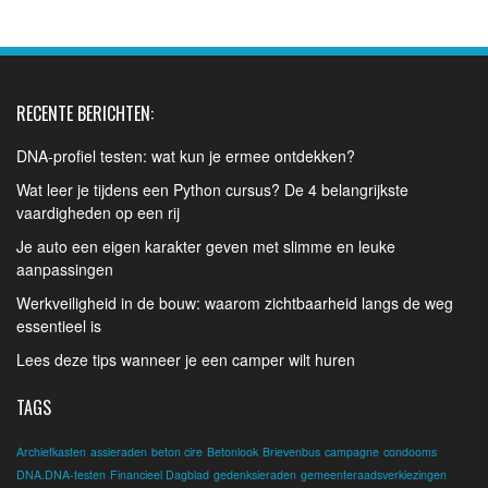
RECENTE BERICHTEN:
DNA-profiel testen: wat kun je ermee ontdekken?
Wat leer je tijdens een Python cursus? De 4 belangrijkste
vaardigheden op een rij
Je auto een eigen karakter geven met slimme en leuke
aanpassingen
Werkveiligheid in de bouw: waarom zichtbaarheid langs de weg
essentieel is
Lees deze tips wanneer je een camper wilt huren
TAGS
Archiefkasten
assieraden
beton cire
Betonlook
Brievenbus
campagne
condooms
DNA.DNA-testen
Financieel Dagblad
gedenksieraden
gemeenteraadsverkiezingen