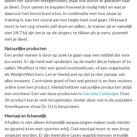
alleen het sporten meegenomen, maar ook wordt er gekeken naar
je dieet. Door samen te bepalen hoeveel je nodig hebt en wat je
daarvoor het beste kunt eten, in combinatie met hoe zwaar je
training is, kan het vooral aan het begin heel snel gaan. Uiteraard
moet je het nog steeds zelf doen en willen. Je trainer zal er namelijk
niet 24/7 bij zijn om je op de vingers te tikken als je eens sjoemelt
met je dieet.
Natuurlijke producten
Een ander manier is door op zoek te gaan naar een middel dat voor
jou werkt. Er zijn heel wat spulletjes op de markt die je helpen af te
vallen. Modifast is hier een goed voorbeeld van, of een organisatie
als WeightWatchers. Let er hierbij wel op dat je niet zomaar van
alles inneemt. Controleer goed of het wel getest is en lees reviews
online over het product. Hierbij hebben natuurlijke producten altijd
een voorkeur. Een van deze producten is
Garcinia Cambogia
. Over
dit product kun je veel terugvinden, omdat deze ook in de populaire
Amerikaanse show Dr. Oz is besproken.
Mentaal en lichamelijk
Afvallen is niet alleen lichamelijk aanpassingen maken zoals minder
en gezond eten met sporten erbij. Ook mentaal moet er een knop
omgezet worden. Er zijn meerdere cases waarbij mensen vreselijk