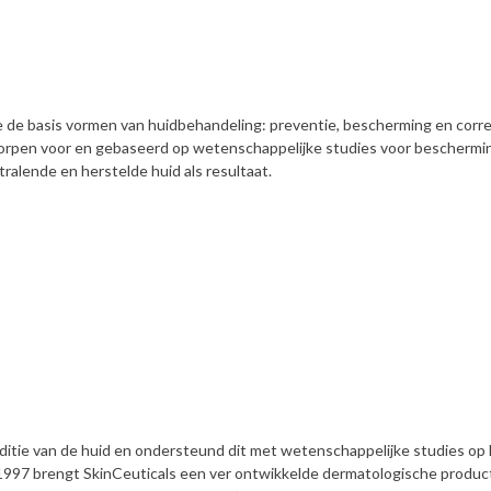
e de basis vormen van huidbehandeling: preventie, bescherming en corre
orpen voor en gebaseerd op wetenschappelijke studies voor beschermi
tralende en herstelde huid als resultaat.
nditie van de huid en ondersteund dit met wetenschappelijke studies op
 1997 brengt SkinCeuticals een ver ontwikkelde dermatologische product