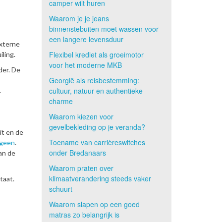
camper wilt huren
Waarom je je jeans
binnenstebuiten moet wassen voor
een langere levensduur
externe
Flexibel krediet als groeimotor
ling.
voor het moderne MKB
der. De
Georgië als reisbestemming:
cultuur, natuur en authentieke
.
charme
Waarom kiezen voor
gevelbekleding op je veranda?
it en de
Toename van carrièreswitches
ageen
.
onder Bredanaars
an de
Waarom praten over
klimaatverandering steeds vaker
taat.
schuurt
Waarom slapen op een goed
matras zo belangrijk is