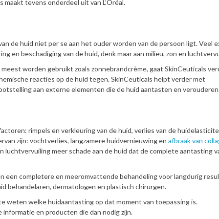
s maakt tevens onderdeel uit van L’Oréal.
an de huid niet per se aan het ouder worden van de persoon ligt. Veel 
ng en beschadiging van de huid, denk maar aan milieu, zon en luchtvervui
meest worden gebruikt zoals zonnebrandcrème, gaat SkinCeuticals ver
emische reacties op de huid tegen. SkinCeuticals helpt verder met
lootstelling aan externe elementen die de huid aantasten en verouderen
actoren: rimpels en verkleuring van de huid, verlies van de huidelasticite
ervan zijn: vochtverlies, langzamere huidvernieuwing en
afbraak van coll
n luchtvervuiling meer schade aan de huid dat de complete aantasting v
en een completere en meeromvattende behandeling voor langdurig resul
uid behandelaren, dermatologen en plastisch chirurgen.
m te weten welke huidaantasting op dat moment van toepassing is.
 informatie en producten die dan nodig zijn.