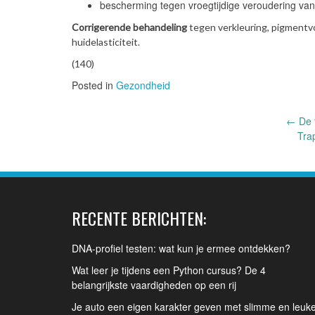
bescherming tegen vroegtijdige veroudering van
Corrigerende behandeling
tegen verkleuring, pigmentvo
huidelasticiteit.
(140)
Posted in
Gezondheid
Post
←
De 
Trap
navigation
RECENTE BERICHTEN:
DNA-profiel testen: wat kun je ermee ontdekken?
Wat leer je tijdens een Python cursus? De 4
belangrijkste vaardigheden op een rij
Je auto een eigen karakter geven met slimme en leuk