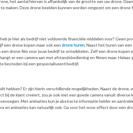
rone, het aantal hiervan is afhankelijk van de grootte van uw drone. Daa
n te maken. Deze drone beelden kunnen worden omgezet om een drone f
 heb je hier als bedrijf niet voldoende financiële middelen voor? Geen pr
drijf een drone kopen maar ook een
drone huren
. Naast het huren van een
om een drone film voor jouw bedrijf te ontwikkelen. Zelf een drone kopen 
, hangt er een camera aan met afstandsbediening en filmen maar. Helaas g
te besteden bij een gespecialiseerd bedrijf.
wilt hebben? Er zijn hierin verschillende mogelijkheden. Naast de drone, 
ct bij de klant creëert, zou je ook met een goede camera vanuit diverse
 toevoegen. Met animaties kun je abstracte informatie helder en aantrekk
a en animaties kan natuurlijk ook. Ga voor het wow-effect door een dro