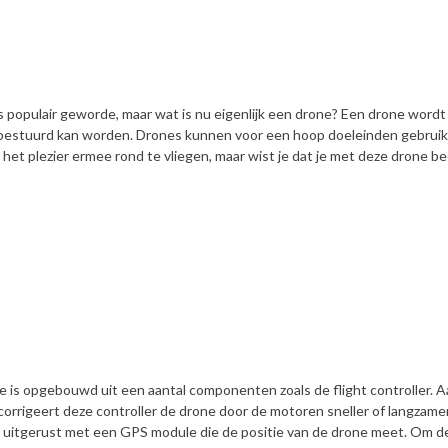
js populair geworde, maar wat is nu eigenlijk een drone? Een drone wordt
 bestuurd kan worden.
Drones kunnen voor een hoop doeleinden gebruik
et plezier ermee rond te vliegen, maar wist je dat je met deze drone b
one is opgebouwd uit een aantal componenten zoals de flight controller. 
corrigeert deze controller de drone door de motoren sneller of langzame
g uitgerust met een GPS module die de positie van de drone meet. Om d