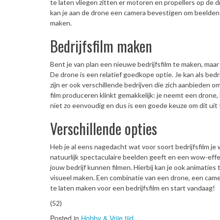
te laten vliegen zitten er motoren en propellers op de d
kan je aan de drone een camera bevestigen om beelde
maken.
Bedrijfsfilm maken
Bent je van plan een nieuwe bedrijfsfilm te maken, maar
De drone is een relatief goedkope optie. Je kan als be
zijn er ook verschillende bedrijven die zich aanbieden 
film produceren klinkt gemakkelijk: je neemt een drone
niet zo eenvoudig en dus is een goede keuze om dit uit 
Verschillende opties
Heb je al eens nagedacht wat voor soort bedrijfsfilm je 
natuurlijk spectaculaire beelden geeft en een wow-effe
jouw bedrijf kunnen filmen. Hierbij kan je ook animaties
visueel maken. Een combinatie van een drone, een camer
te laten maken voor een bedrijfsfilm en start vandaag!
(52)
Posted in
Hobby & Vrije tijd