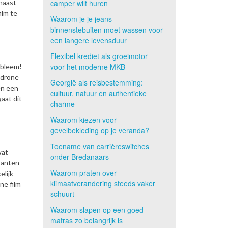
rnaast
camper wilt huren
ilm te
Waarom je je jeans
binnenstebuiten moet wassen voor
een langere levensduur
Flexibel krediet als groeimotor
voor het moderne MKB
obleem!
 drone
Georgië als reisbestemming:
en een
cultuur, natuur en authentieke
aat dit
charme
Waarom kiezen voor
gevelbekleding op je veranda?
Toename van carrièreswitches
wat
onder Bredanaars
 kanten
Waarom praten over
elijk
klimaatverandering steeds vaker
ne film
schuurt
Waarom slapen op een goed
matras zo belangrijk is