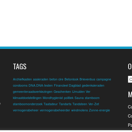
TAGS
O
O
Archiefkasten
assieraden
beton cire
Betonlook
Brievenbus
campagne
condooms
DNA.DNA-testen
Financieel Dagblad
gedenksieraden
M
gemeenteraadsverkiezingen
Geschenken
IJmuiden Ver
klimaatdoelstellingen
Mondhygienist
politiek
Sauna
stamboom
e
stamboomonderzoek
Taatsdeur
Tandarts
Tandsteen
Ver-Zet
C
vermogensbeheer
vermogensbeheerder
windmolens
Zonne-energie
Co
Pa