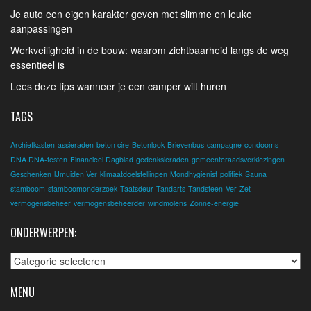
Je auto een eigen karakter geven met slimme en leuke
aanpassingen
Werkveiligheid in de bouw: waarom zichtbaarheid langs de weg
essentieel is
Lees deze tips wanneer je een camper wilt huren
TAGS
Archiefkasten
assieraden
beton cire
Betonlook
Brievenbus
campagne
condooms
DNA.DNA-testen
Financieel Dagblad
gedenksieraden
gemeenteraadsverkiezingen
Geschenken
IJmuiden Ver
klimaatdoelstellingen
Mondhygienist
politiek
Sauna
stamboom
stamboomonderzoek
Taatsdeur
Tandarts
Tandsteen
Ver-Zet
vermogensbeheer
vermogensbeheerder
windmolens
Zonne-energie
ONDERWERPEN:
Onderwerpen:
MENU