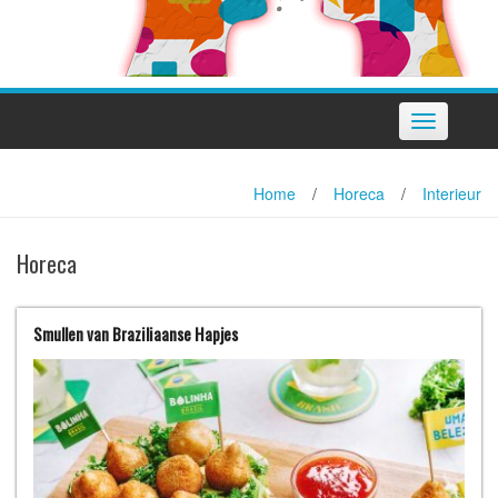
Toggle
navigation
Home
/
Horeca
/
Interieur
Horeca
Smullen van Braziliaanse Hapjes