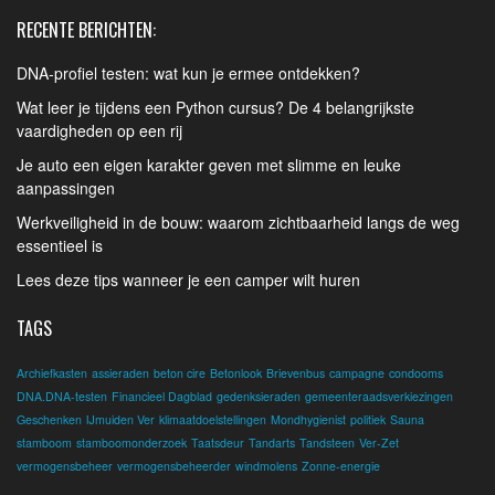
RECENTE BERICHTEN:
DNA-profiel testen: wat kun je ermee ontdekken?
Wat leer je tijdens een Python cursus? De 4 belangrijkste
vaardigheden op een rij
Je auto een eigen karakter geven met slimme en leuke
aanpassingen
Werkveiligheid in de bouw: waarom zichtbaarheid langs de weg
essentieel is
Lees deze tips wanneer je een camper wilt huren
TAGS
Archiefkasten
assieraden
beton cire
Betonlook
Brievenbus
campagne
condooms
DNA.DNA-testen
Financieel Dagblad
gedenksieraden
gemeenteraadsverkiezingen
Geschenken
IJmuiden Ver
klimaatdoelstellingen
Mondhygienist
politiek
Sauna
stamboom
stamboomonderzoek
Taatsdeur
Tandarts
Tandsteen
Ver-Zet
vermogensbeheer
vermogensbeheerder
windmolens
Zonne-energie