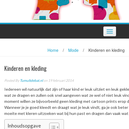
Toggle
navigation
Home
/
Mode
/
Kinderen en kleding
Kinderen en kleding
Posted By
Tumultdebat.nl
on 19 februari 2014
Iedereen wil natuurlijk dat zijn of haar kind er leuk uitziet en leuk gek
wat ze dragen en zullen ook snel aangeven wat ze wel of niet leuk v
moment willen ze bijvoorbeeld geen kleding met cartoon prints erop dr
Wanneer je je goed kleedt en draagt wat je leuk vindt, ga je ook beter 
moeite met kleren uitzoeken wat bij hun past en dragen dan vaak wat
Inhoudsopgave