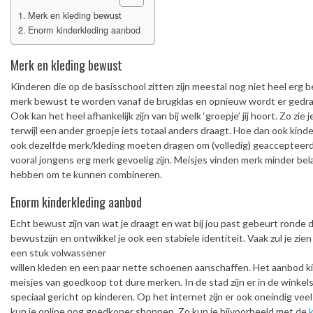
Merk en kleding bewust
Enorm kinderkleding aanbod
Merk en kleding bewust
Kinderen die op de basisschool zitten zijn meestal nog niet heel erg
merk bewust te worden vanaf de brugklas en opnieuw wordt er gedra
Ook kan het heel afhankelijk zijn van bij welk ‘groepje’ jij hoort. Zo z
terwijl een ander groepje iets totaal anders draagt. Hoe dan ook kinde
ook dezelfde merk/kleding moeten dragen om (volledig) geaccepteerd
vooral jongens erg merk gevoelig zijn. Meisjes vinden merk minder belangr
hebben om te kunnen combineren.
Enorm kinderkleding aanbod
Echt bewust zijn van wat je draagt en wat bij jou past gebeurt ronde de
bewustzijn en ontwikkel je ook een stabiele identiteit. Vaak zul je zien
een stuk volwassener
willen kleden en een paar nette schoenen aanschaffen. Het aanbod ki
meisjes van goedkoop tot dure merken. In de stad zijn er in de winkels 
speciaal gericht op kinderen. Op het internet zijn er ook oneindig v
kun je online nog goedkoper shoppen. Zo kun je bijvoorbeeld met de