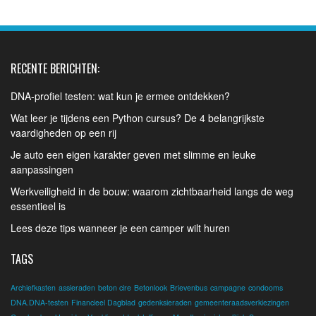
RECENTE BERICHTEN:
DNA-profiel testen: wat kun je ermee ontdekken?
Wat leer je tijdens een Python cursus? De 4 belangrijkste
vaardigheden op een rij
Je auto een eigen karakter geven met slimme en leuke
aanpassingen
Werkveiligheid in de bouw: waarom zichtbaarheid langs de weg
essentieel is
Lees deze tips wanneer je een camper wilt huren
TAGS
Archiefkasten
assieraden
beton cire
Betonlook
Brievenbus
campagne
condooms
DNA.DNA-testen
Financieel Dagblad
gedenksieraden
gemeenteraadsverkiezingen