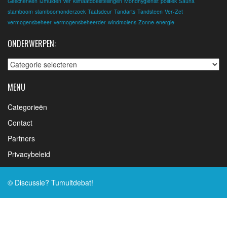
Geschenken
IJmuiden Ver
klimaatdoelstellingen
Mondhygienist
politiek
Sauna
stamboom
stamboomonderzoek
Taatsdeur
Tandarts
Tandsteen
Ver-Zet
vermogensbeheer
vermogensbeheerder
windmolens
Zonne-energie
ONDERWERPEN:
Onderwerpen:
MENU
Categorieën
Contact
Partners
Privacybeleid
© Discussie? Tumultdebat!