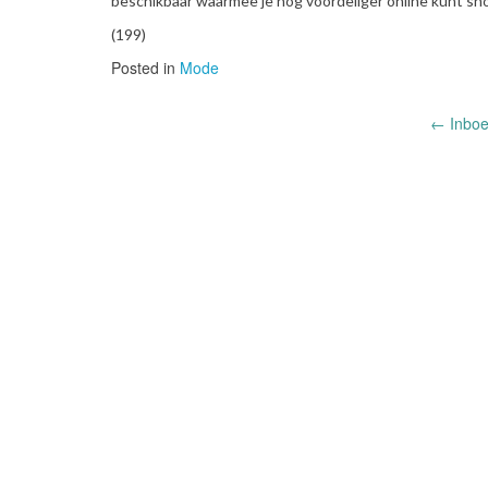
beschikbaar waarmee je nog voordeliger online kunt sh
(199)
Posted in
Mode
Post
←
Inboe
navigation