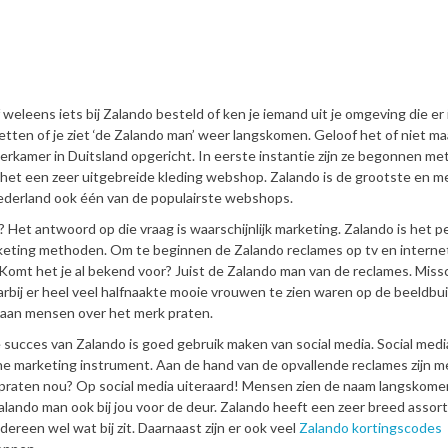
f weleens iets bij Zalando besteld of ken je iemand uit je omgeving die er 
tten of je ziet ‘de Zalando man’ weer langskomen. Geloof het of niet ma
erkamer in Duitsland opgericht. In eerste instantie zijn ze begonnen me
 het een zeer uitgebreide kleding webshop. Zalando is de grootste en m
Nederland ook één van de populairste webshops.
Het antwoord op die vraag is waarschijnlijk marketing. Zalando is het p
eting methoden. Om te beginnen de Zalando reclames op tv en internet.
’. Komt het je al bekend voor? Juist de Zalando man van de reclames. Miss
rbij er heel veel halfnaakte mooie vrouwen te zien waren op de beeldbui
 gaan mensen over het merk praten.
succes van Zalando is goed gebruik maken van social media. Social media
ine marketing instrument. Aan de hand van de opvallende reclames zijn 
 praten nou? Op social media uiteraard! Mensen zien de naam langskome
lando man ook bij jou voor de deur. Zalando heeft een zeer breed assor
ereen wel wat bij zit. Daarnaast zijn er ook veel
Zalando kortingscodes