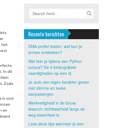
iets
Recente berichten
ar
t het
DNA-profiel testen: wat kun je
eest
ermee ontdekken?
Wat leer je tijdens een Python
erfecte
cursus? De 4 belangrijkste
 In dit
vaardigheden op een rij
chien
Je auto een eigen karakter geven
s. Zoals
met slimme en leuke
aanpassingen
 is voor
Werkveiligheid in de bouw:
mensen
waarom zichtbaarheid langs de
n en
weg essentieel is
timent
Lees deze tips wanneer je een