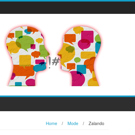
Home
/
Mode
/
Zalando