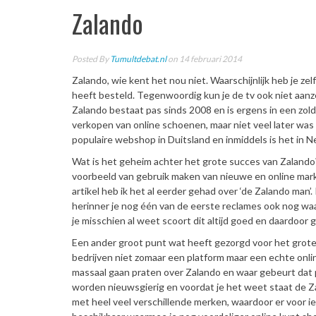
Zalando
Posted By
Tumultdebat.nl
on 14 februari 2014
Zalando, wie kent het nou niet. Waarschijnlijk heb je zel
heeft besteld. Tegenwoordig kun je de tv ook niet aanze
Zalando bestaat pas sinds 2008 en is ergens in een zold
verkopen van online schoenen, maar niet veel later was
populaire webshop in Duitsland en inmiddels is het in 
Wat is het geheim achter het grote succes van Zalando? 
voorbeeld van gebruik maken van nieuwe en online mark
artikel heb ik het al eerder gehad over ‘de Zalando man
herinner je nog één van de eerste reclames ook nog waa
je misschien al weet scoort dit altijd goed en daardoor
Een ander groot punt wat heeft gezorgd voor het grote 
bedrijven niet zomaar een platform maar een echte onl
massaal gaan praten over Zalando en waar gebeurt dat
worden nieuwsgierig en voordat je het weet staat de Za
met heel veel verschillende merken, waardoor er voor ied