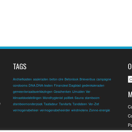
TAGS
O
O
Archiefkasten
assieraden
beton cire
Betonlook
Brievenbus
campagne
condooms
DNA.DNA-testen
Financieel Dagblad
gedenksieraden
M
gemeenteraadsverkiezingen
Geschenken
IJmuiden Ver
klimaatdoelstellingen
Mondhygienist
politiek
Sauna
stamboom
e
stamboomonderzoek
Taatsdeur
Tandarts
Tandsteen
Ver-Zet
C
vermogensbeheer
vermogensbeheerder
windmolens
Zonne-energie
Co
Pa