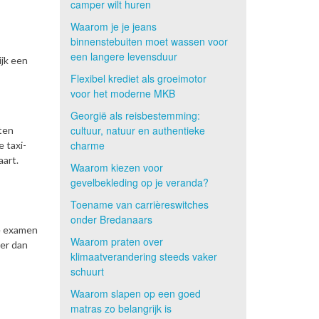
camper wilt huren
Waarom je je jeans
binnenstebuiten moet wassen voor
een langere levensduur
ijk een
Flexibel krediet als groeimotor
voor het moderne MKB
Georgië als reisbestemming:
cultuur, natuur en authentieke
eten
charme
 taxi-
aart.
Waarom kiezen voor
gevelbekleding op je veranda?
Toename van carrièreswitches
onder Bredanaars
ze examen
Waarom praten over
 er dan
klimaatverandering steeds vaker
schuurt
Waarom slapen op een goed
matras zo belangrijk is