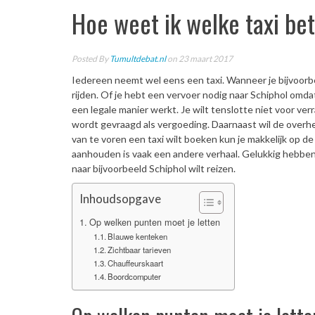
Hoe weet ik welke taxi be
Posted By
Tumultdebat.nl
on 23 maart 2017
Iedereen neemt wel eens een taxi. Wanneer je bijvoorbe
rijden. Of je hebt een vervoer nodig naar Schiphol omda
een legale manier werkt. Je wilt tenslotte niet voor ve
wordt gevraagd als vergoeding. Daarnaast wil de overhe
van te voren een taxi wilt boeken kun je makkelijk op de
aanhouden is vaak een andere verhaal. Gelukkig hebben 
naar bijvoorbeeld Schiphol wilt reizen.
Inhoudsopgave
Op welken punten moet je letten
Blauwe kenteken
Zichtbaar tarieven
Chauffeurskaart
Boordcomputer