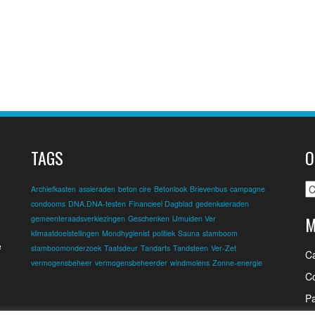
TAGS
O
O
Archiefkasten
assieraden
beton cire
Betonlook
Brievenbus
campagne
condooms
DNA.DNA-testen
Financieel Dagblad
gedenksieraden
M
gemeenteraadsverkiezingen
Geschenken
IJmuiden Ver
klimaatdoelstellingen
Mondhygienist
politiek
Sauna
stamboom
e
stamboomonderzoek
Taatsdeur
Tandarts
Tandsteen
Ver-Zet
C
vermogensbeheer
vermogensbeheerder
windmolens
Zonne-energie
Co
Pa