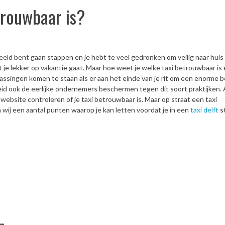
trouwbaar is?
eld bent gaan stappen en je hebt te veel gedronken om veilig naar huis
t je lekker op vakantie gaat. Maar hoe weet je welke taxi betrouwbaar is
rrassingen komen te staan als er aan het einde van je rit om een enorme 
id ook de eerlijke ondernemers beschermen tegen dit soort praktijken. A
 website controleren of je taxi betrouwbaar is. Maar op straat een taxi
wij een aantal punten waarop je kan letten voordat je in een
taxi delft
s