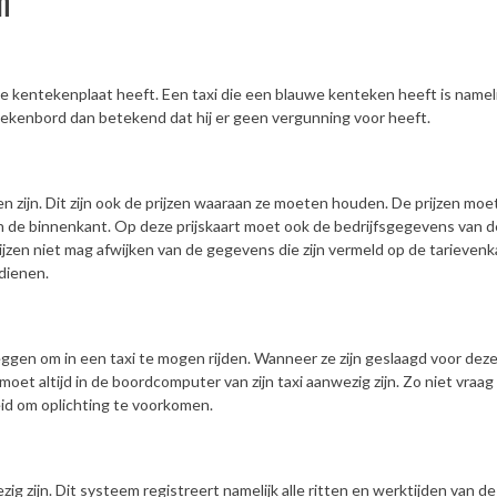
n
we kentekenplaat heeft. Een taxi die een blauwe kenteken heeft is namel
ntekenbord dan betekend dat hij er geen vergunning voor heeft.
ven zijn. Dit zijn ook de prijzen waaraan ze moeten houden. De prijzen mo
an de binnenkant. Op deze prijskaart moet ook de bedrijfsgegevens van de
ijzen niet mag afwijken van de gegevens die zijn vermeld op de tarievenk
dienen.
gen om in een taxi te mogen rijden. Wanneer ze zijn geslaagd voor de
oet altijd in de boordcomputer van zijn taxi aanwezig zijn. Zo niet vraag
heid om oplichting te voorkomen.
g zijn. Dit systeem registreert namelijk alle ritten en werktijden van de