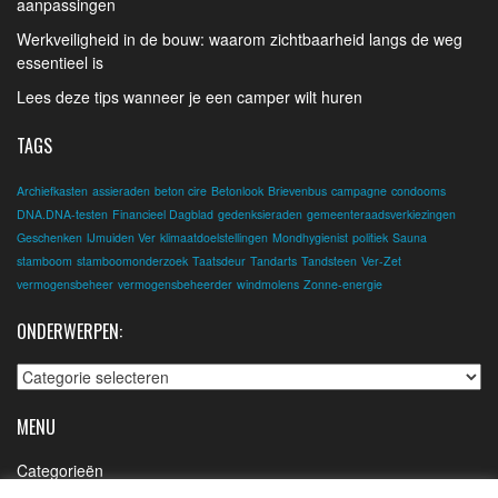
aanpassingen
Werkveiligheid in de bouw: waarom zichtbaarheid langs de weg
essentieel is
Lees deze tips wanneer je een camper wilt huren
TAGS
Archiefkasten
assieraden
beton cire
Betonlook
Brievenbus
campagne
condooms
DNA.DNA-testen
Financieel Dagblad
gedenksieraden
gemeenteraadsverkiezingen
Geschenken
IJmuiden Ver
klimaatdoelstellingen
Mondhygienist
politiek
Sauna
stamboom
stamboomonderzoek
Taatsdeur
Tandarts
Tandsteen
Ver-Zet
vermogensbeheer
vermogensbeheerder
windmolens
Zonne-energie
ONDERWERPEN:
Onderwerpen:
MENU
Categorieën