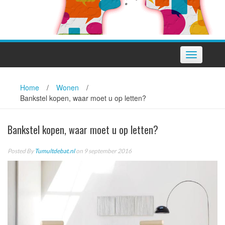
Toggle
navigation
Home
/
Wonen
/
Bankstel kopen, waar moet u op letten?
Bankstel kopen, waar moet u op letten?
Posted By
Tumultdebat.nl
on 9 september 2016