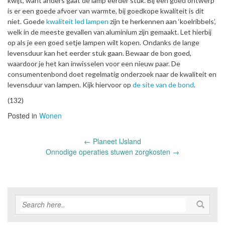
kwijt, want anders gaat de lamp eerder stuk. Bij een goed ontwerp
is er een goede afvoer van warmte, bij goedkope kwaliteit is dit
niet. Goede
kwaliteit led lampen
zijn te herkennen aan ‘koelribbels’,
welk in de meeste gevallen van aluminium zijn gemaakt. Let hierbij
op als je een goed setje lampen wilt kopen. Ondanks de lange
levensduur kan het eerder stuk gaan. Bewaar de bon goed,
waardoor je het kan inwisselen voor een nieuw paar. De
consumentenbond doet regelmatig onderzoek naar de kwaliteit en
levensduur van lampen. Kijk hiervoor op
de site van de bond
.
(132)
Posted in
Wonen
Post
←
Planeet IJsland
navigation
Onnodige operaties stuwen zorgkosten
→