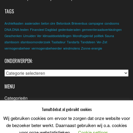
TAGS
Archiefkasten
assieraden
beton cire
Betonlook
Brievenbus
campagne
condooms
DNA.DNA-testen
Financieel Dagblad
gedenksieraden
gemeenteraadsverkiezingen
Geschenken
IJmuiden Ver
klimaatdoelstellingen
Mondhygienist
politiek
Sauna
stamboom
stamboomonderzoek
Taatsdeur
Tandarts
Tandsteen
Ver-Zet
vermogensbeheer
vermogensbeheerder
windmolens
Zonne-energie
ONDERWERPEN:
Onderwerpen:
MENU
Categorieën
Contact
Tumultdebat.nl gebruikt cookies
Partners
Wij gebruiken cookies om ervoor te zorgen dat onze website voor
de bezoeker beter werkt. Daarnaast gebruiken wij o.a. cookies
Privacybeleid
voor onze webstatistieken.
Cookie settings