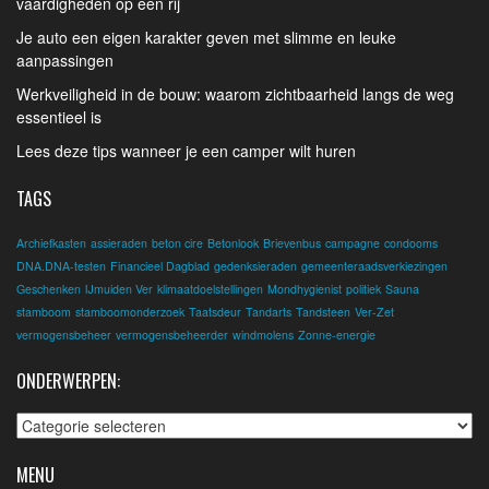
vaardigheden op een rij
Je auto een eigen karakter geven met slimme en leuke
aanpassingen
Werkveiligheid in de bouw: waarom zichtbaarheid langs de weg
essentieel is
Lees deze tips wanneer je een camper wilt huren
TAGS
Archiefkasten
assieraden
beton cire
Betonlook
Brievenbus
campagne
condooms
DNA.DNA-testen
Financieel Dagblad
gedenksieraden
gemeenteraadsverkiezingen
Geschenken
IJmuiden Ver
klimaatdoelstellingen
Mondhygienist
politiek
Sauna
stamboom
stamboomonderzoek
Taatsdeur
Tandarts
Tandsteen
Ver-Zet
vermogensbeheer
vermogensbeheerder
windmolens
Zonne-energie
ONDERWERPEN:
Onderwerpen:
MENU