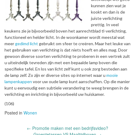
kunnen zien wat je
kookt en dan is de
juiste verlichting
prettig. In veel
keukens zie je bijvoorbeeld boven het aanrechtblad tl-verlichting,
functioneel en helder licht. In de woonkamer wordt meestal wat
meer
gedimd licht
gebruikt om sfeer te creëren. Maar het leuke van
het gebruiken van verlichting is dat niets hoeft en alles mag. Door
gewoon diverse soorten verlichting te proberen in een vertrek zult
u uiteindelijk tevreden zijn met een bepaalde lamp boven die
specifieke tafel. En los van licht zelf kunt u ook zorg besteden aan
de lamp zelf. Zo zijn er diverse sites op internet waar u
mooie
lampenkappen
voor uw oude lamp kunt aanschaffen. Op die manier
kunt u eenvoudig een subtiele verandering te weeg brengen in de
verlichting en inrichting in bijvoorbeeld uw huiskamer.
(106)
Posted in
Wonen
Post
←
Promotie maken met een bedrijfsvideo?
navigation
Groentetassen VS Maaltijdboxen
→