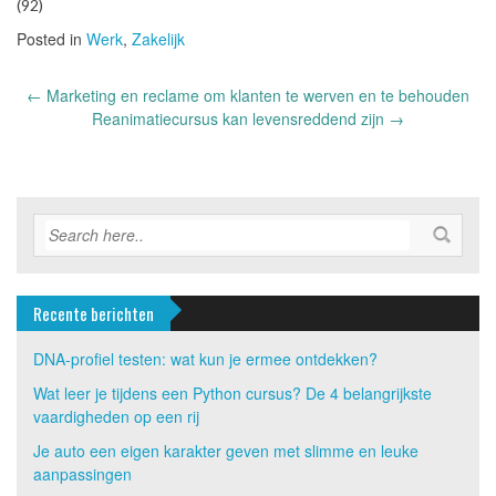
(92)
Posted in
Werk
,
Zakelijk
Post
←
Marketing en reclame om klanten te werven en te behouden
navigation
Reanimatiecursus kan levensreddend zijn
→
Recente berichten
DNA-profiel testen: wat kun je ermee ontdekken?
Wat leer je tijdens een Python cursus? De 4 belangrijkste
vaardigheden op een rij
Je auto een eigen karakter geven met slimme en leuke
aanpassingen