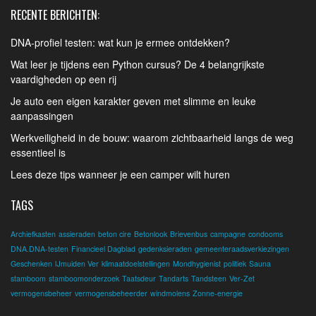
RECENTE BERICHTEN:
DNA-profiel testen: wat kun je ermee ontdekken?
Wat leer je tijdens een Python cursus? De 4 belangrijkste
vaardigheden op een rij
Je auto een eigen karakter geven met slimme en leuke
aanpassingen
Werkveiligheid in de bouw: waarom zichtbaarheid langs de weg
essentieel is
Lees deze tips wanneer je een camper wilt huren
TAGS
Archiefkasten
assieraden
beton cire
Betonlook
Brievenbus
campagne
condooms
DNA.DNA-testen
Financieel Dagblad
gedenksieraden
gemeenteraadsverkiezingen
Geschenken
IJmuiden Ver
klimaatdoelstellingen
Mondhygienist
politiek
Sauna
stamboom
stamboomonderzoek
Taatsdeur
Tandarts
Tandsteen
Ver-Zet
vermogensbeheer
vermogensbeheerder
windmolens
Zonne-energie