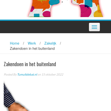
Toggle
navigation
Home
/
Werk
/
Zakelijk
/
Zakendoen in het buitenland
Zakendoen in het buitenland
Posted By
Tumultdebat.nl
on 15 oktober 2022