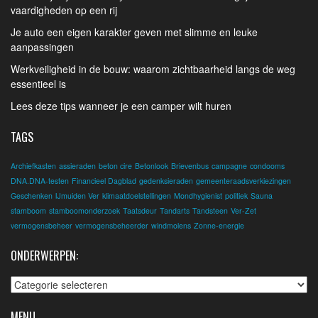
vaardigheden op een rij
Je auto een eigen karakter geven met slimme en leuke
aanpassingen
Werkveiligheid in de bouw: waarom zichtbaarheid langs de weg
essentieel is
Lees deze tips wanneer je een camper wilt huren
TAGS
Archiefkasten
assieraden
beton cire
Betonlook
Brievenbus
campagne
condooms
DNA.DNA-testen
Financieel Dagblad
gedenksieraden
gemeenteraadsverkiezingen
Geschenken
IJmuiden Ver
klimaatdoelstellingen
Mondhygienist
politiek
Sauna
stamboom
stamboomonderzoek
Taatsdeur
Tandarts
Tandsteen
Ver-Zet
vermogensbeheer
vermogensbeheerder
windmolens
Zonne-energie
ONDERWERPEN:
Onderwerpen:
MENU